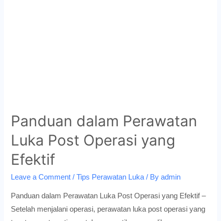
Panduan dalam Perawatan
Luka Post Operasi yang
Efektif
Leave a Comment
/
Tips Perawatan Luka
/ By
admin
Panduan dalam Perawatan Luka Post Operasi yang Efektif –
Setelah menjalani operasi, perawatan luka post operasi yang