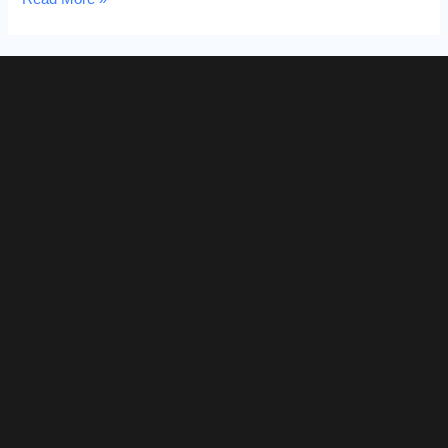
Dewasa
Di
Mojokerto