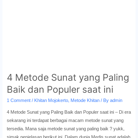
4 Metode Sunat yang Paling
Baik dan Populer saat ini
1 Comment
/
Khitan Mojokerto
,
Metode Khitan
/ By
admin
4 Metode Sunat yang Paling Baik dan Populer saat ini – Di era
sekarang ini terdapat berbagai macam metode sunat yang
tersedia. Mana saja metode sunat yang paling baik ? yukk,
simak penjelasan berikut ini. Dalam dunia Medis sunat adalah