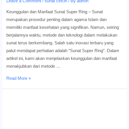
Leave a Comment
/
sunat cincin
/ By
admin
Keunggulan dan Manfaat Sunat Super Ring – Sunat
merupakan prosedur penting dalam agama Islam dan
memiliki manfaat kesehatan yang signifikan. Namun, seiring
berjalannya waktu, metode dan teknologi dalam melakukan
sunat terus berkembang. Salah satu inovasi terbaru yang
patut mendapat perhatian adalah “Sunat Super Ring”. Dalam
artikel ini, kami akan menjelaskan keunggulan dan manfaat
menakjubkan dari metode …
Keunggulan
Read More »
dan
Manfaat
Sunat
Super
Ring
yang